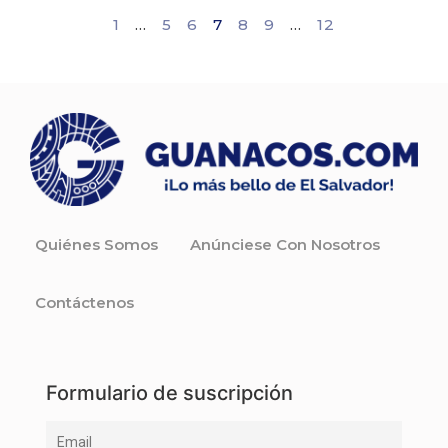
1
…
5
6
7
8
9
…
12
Quiénes Somos
Anúnciese Con Nosotros
Contáctenos
Formulario de suscripción