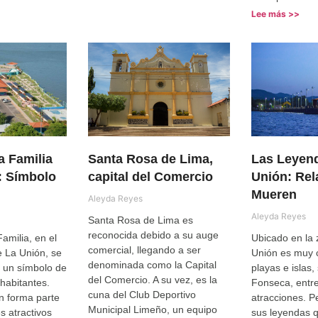
Lee más >>
a Familia
Santa Rosa de Lima,
Las Leyen
: Símbolo
capital del Comercio
Unión: Rel
Mueren
Aleyda Reyes
Aleyda Reyes
Santa Rosa de Lima es
reconocida debido a su auge
amilia, en el
Ubicado en la 
comercial, llegando a ser
 La Unión, se
Unión es muy 
denominada como la Capital
n un símbolo de
playas e islas,
del Comercio. A su vez, es la
 habitantes.
Fonseca, entre
cuna del Club Deportivo
n forma parte
atracciones. P
Municipal Limeño, un equipo
s atractivos
sus leyendas 