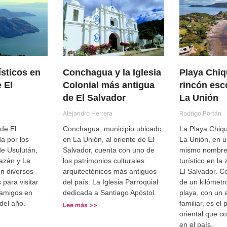
ísticos en
Conchagua y la Iglesia
Playa Chiqu
e El
Colonial más antigua
rincón esc
de El Salvador
La Unión
Alejandro Herrera
Rodrigo Portán
 de El
Conchagua, municipio ubicado
La Playa Chiqu
a por los
en La Unión, al oriente de El
La Unión, en u
e Usulután,
Salvador, cuenta con uno de
mismo nombre,
azán y La
los patrimonios culturales
turístico en la
n diversos
arquitectónicos más antiguos
El Salvador. C
 para visitar
del país: La Iglesia Parroquial
de un kilómetr
 amigos en
dedicada a Santiago Apóstol.
playa, con un
del año.
familiar, es el
Lee más >>
oriental que c
en el país.