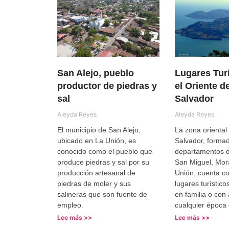
San Alejo, pueblo
Lugares Tur
productor de piedras y
el Oriente d
sal
Salvador
Aleyda Reyes
Aleyda Reyes
El municipio de San Alejo,
La zona oriental
ubicado en La Unión, es
Salvador, formad
conocido como el pueblo que
departamentos d
produce piedras y sal por su
San Miguel, Mor
producción artesanal de
Unión, cuenta co
piedras de moler y sus
lugares turísticos
salineras que son fuente de
en familia o con
empleo.
cualquier época 
Lee más >>
Lee más >>