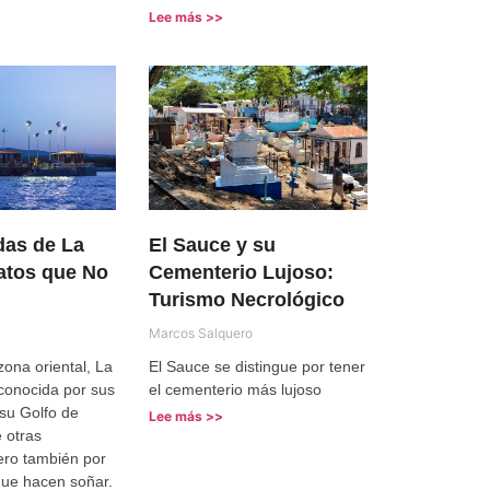
Lee más >>
das de La
El Sauce y su
atos que No
Cementerio Lujoso:
Turismo Necrológico
Marcos Salquero
zona oriental, La
El Sauce se distingue por tener
conocida por sus
el cementerio más lujoso
 su Golfo de
Lee más >>
 otras
ero también por
que hacen soñar.