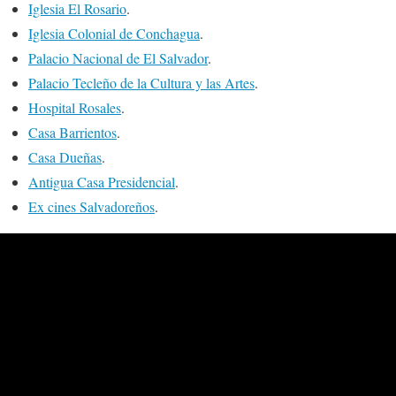
Iglesia El Rosario
.
Iglesia Colonial de Conchagua
.
Palacio Nacional de El Salvador
.
Palacio Tecleño de la Cultura y las Artes
.
Hospital Rosales
.
Casa Barrientos
.
Casa Dueñas
.
Antigua Casa Presidencial
.
Ex cines Salvadoreños
.