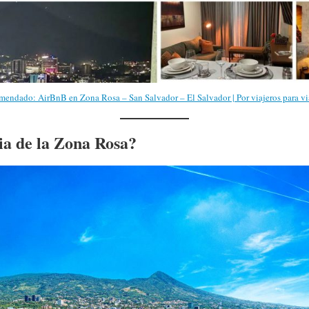
endado: AirBnB en Zona Rosa – San Salvador – El Salvador | Por viajeros para vi
ria de la Zona Rosa?