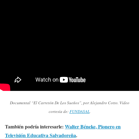
Documental “El Carretón De Los Sueños”, por Alejandro Cotto. Vídeo
cortesía de:
FUNDASAL
.
También podría interesarle:
Walter Béneke, Pionero en
Televisión Educativa Salvadoreña
.