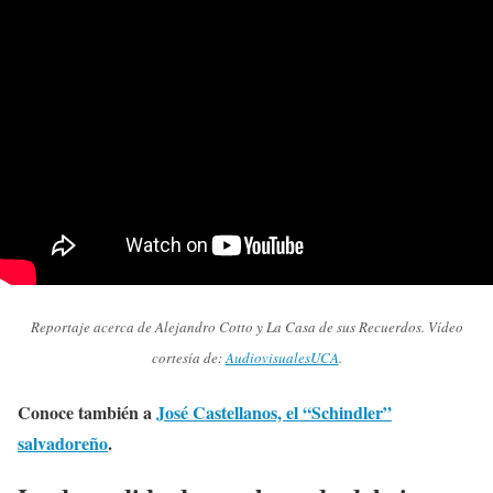
Reportaje acerca de Alejandro Cotto y La Casa de sus Recuerdos. Vídeo
cortesía de:
AudiovisualesUCA
.
Conoce también a
José Castellanos, el “Schindler”
salvadoreño
.