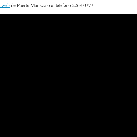
a web
de Puerto Marisco o al teléfono 2263-0777.