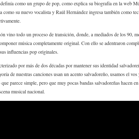
e definía como un grupo de pop, como explica su biografía en la web M
 como su nuevo vocalista y Raúl Hernández ingresa también como tecladi
ctivamente.
ión vino todo un proceso de transición, donde, a mediados de los 90, mo
componer música completamente original. Con ello se adentraron compl
sus influencias pop originales.
cterizado por más de dos décadas por mantener sus identidad salvador
yoría de nuestras canciones usan un acento salvadoreño, usamos el vos 
go que parece simple, pero que muy pocas bandas salvadoreñas hacen en 
escena musical nacional.