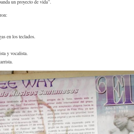
 banda un proyecto de vida”.
ron:
.
as en los teclados.
sta y vocalista.
rrista.