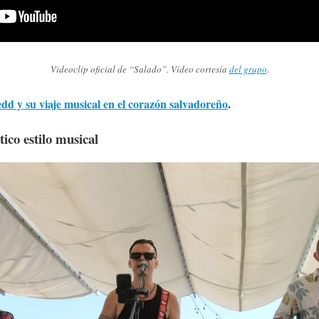
Videoclip oficial de “Salado”. Vídeo cortesía
del grupo
.
dd y su viaje musical en el corazón salvadoreño
.
tico estilo musical