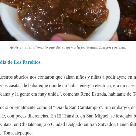
Ayote en miel, alimento que dio origen a la festividad. Imagen cortesía.
 día de Los Farolitos
.
tros abuelos nos contaron que salían niños y niñas a pedir ayote en m
ueñas casitas de bahareque donde no había energía eléctrica, era un ca
 jícama y la gente era muy unida”, comenta René Estrada, habitante de 
oció originalmente como el “Día de San Caralampio”. Sin embargo, en ot
yote, con pocas diferencias. En El Tránsito, en San Miguel, se festejaba
 Citalá, en Chalatenango o Ciudad Delgado en San Salvador, tienen fe
de Tonacatepeque.