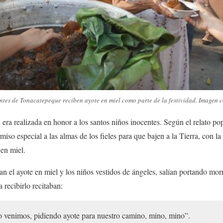
tes de Tonacatepeque reciben ayote en miel como parte de la festividad. Imagen c
d era realizada en honor a los santos niños inocentes. Según el relato po
iso especial a las almas de los fieles para que bajen a la Tierra, con l
en miel.
n el ayote en miel y los niños vestidos de ángeles, salían portando morr
 recibirlo recitaban:
o venimos, pidiendo ayote para nuestro camino, mino, mino”.