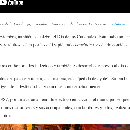
ca de la Calabiuza, costumbre y tradición salvadoreña. Cortesía de:
Youtubero s
viembre, también se celebra el Día de los Canchules. Esta tradición, sim
s y adultos, salen por las calles pidiendo
kanshultia
, es decir, comidas t
res en honor a los fallecidos y también es desarrollado previo al día de
ntos del país celebraban, a su manera, esta “pedida de ayote”. Sin embar
rigen de la festividad tal y como se conoce actualmente.
87, por un ataque al tendido eléctrico en la zona, el municipio se quedó
 niños usaron velas y sus acompañantes, con tambores y pitos, realizaron
labiuza.